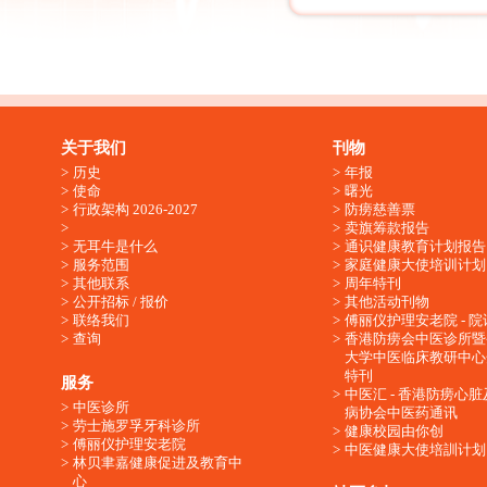
关于我们
刊物
历史
年报
使命
曙光
行政架构 2026-2027
防痨慈善票
卖旗筹款报告
无耳牛是什么
通识健康教育计划报告
服务范围
家庭健康大使培训计划
其他联系
周年特刊
公开招标 / 报价
其他活动刊物
联络我们
傅丽仪护理安老院 - 院
查询
香港防痨会中医诊所暨
大学中医临床教研中心
特刊
服务
中医汇 - 香港防痨心
中医诊所
病协会中医药通讯
劳士施罗孚牙科诊所
健康校园由你创
傅丽仪护理安老院
中医健康大使培訓计划
林贝聿嘉健康促进及教育中
心