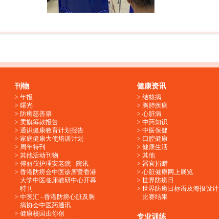
刊物
健康资讯
年报
结核病
曙光
胸肺疾病
防痨慈善票
心脏病
卖旗筹款报告
中药知识
通识健康教育计划报告
中医保健
家庭健康大使培训计划
口腔健康
周年特刊
健康生活
其他活动刊物
其他
傅丽仪护理安老院 - 院讯
器官捐赠
香港防痨会中医诊所暨香港
心脏健康网上展览
大学中医临床教研中心开幕
世界防痨日
特刊
世界防痨日标语及海报设计
中医汇 - 香港防痨心脏及胸
比赛结果
病协会中医药通讯
健康校园由你创
专业训练