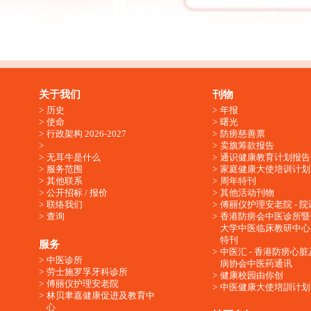
关于我们
刊物
历史
年报
使命
曙光
行政架构 2026-2027
防痨慈善票
卖旗筹款报告
无耳牛是什么
通识健康教育计划报告
服务范围
家庭健康大使培训计划
其他联系
周年特刊
公开招标 / 报价
其他活动刊物
联络我们
傅丽仪护理安老院 - 院
查询
香港防痨会中医诊所暨
大学中医临床教研中心
特刊
服务
中医汇 - 香港防痨心
中医诊所
病协会中医药通讯
劳士施罗孚牙科诊所
健康校园由你创
傅丽仪护理安老院
中医健康大使培訓计划
林贝聿嘉健康促进及教育中
心