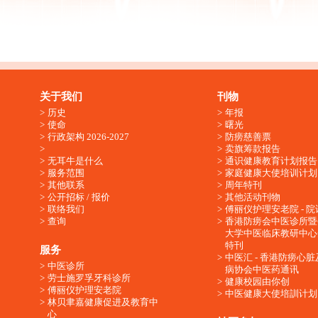
关于我们
刊物
历史
年报
使命
曙光
行政架构 2026-2027
防痨慈善票
卖旗筹款报告
无耳牛是什么
通识健康教育计划报告
服务范围
家庭健康大使培训计划
其他联系
周年特刊
公开招标 / 报价
其他活动刊物
联络我们
傅丽仪护理安老院 - 院
查询
香港防痨会中医诊所暨
大学中医临床教研中心
特刊
服务
中医汇 - 香港防痨心
中医诊所
病协会中医药通讯
劳士施罗孚牙科诊所
健康校园由你创
傅丽仪护理安老院
中医健康大使培訓计划
林贝聿嘉健康促进及教育中
心