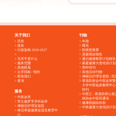
关于我们
刊物
历史
年报
使命
曙光
行政架构 2026-2027
防痨慈善票
卖旗筹款报告
无耳牛是什么
通识健康教育计划报告
服务范围
家庭健康大使培训计划
其他联系
周年特刊
公开招标 / 报价
其他活动刊物
联络我们
傅丽仪护理安老院 - 院
查询
香港防痨会中医诊所暨
大学中医临床教研中心
特刊
服务
中医汇 - 香港防痨心
中医诊所
病协会中医药通讯
劳士施罗孚牙科诊所
健康校园由你创
傅丽仪护理安老院
中医健康大使培訓计划
林贝聿嘉健康促进及教育中
心