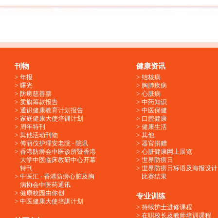
刊物
健康资讯
年报
结核病
曙光
胸肺疾病
防痨慈善票
心脏病
卖旗筹款报告
中药知识
通识健康教育计划报告
中医保健
家庭健康大使培训计划
口腔健康
周年特刊
健康生活
其他活动刊物
其他
傅丽仪护理安老院 - 院讯
器官捐赠
香港防痨会中医诊所暨香港
心脏健康网上展览
大学中医临床教研中心开幕
世界防痨日
特刊
世界防痨日标语及海报设计
中医汇 - 香港防痨心脏及胸
比赛结果
病协会中医药通讯
健康校园由你创
专业训练
中医健康大使培訓计划
持续护士进修课程
在职校长及教师培训课程