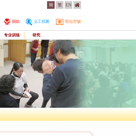
簡
繁
EN
捐款
义工招募
职位空缺
专业训练
研究