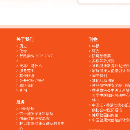
关于我们
刊物
历史
年报
使命
曙光
行政架构 2026-2027
防痨慈善票
卖旗筹款报告
无耳牛是什么
通识健康教育计划报告
服务范围
家庭健康大使培训计划
其他联系
周年特刊
公开招标 / 报价
其他活动刊物
联络我们
傅丽仪护理安老院 - 院
查询
香港防痨会中医诊所暨
大学中医临床教研中心
特刊
服务
中医汇 - 香港防痨心
中医诊所
病协会中医药通讯
劳士施罗孚牙科诊所
健康校园由你创
傅丽仪护理安老院
中医健康大使培訓计划
林贝聿嘉健康促进及教育中
心