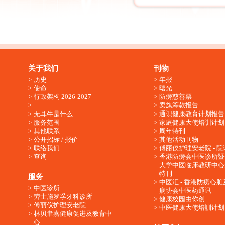
关于我们
刊物
历史
年报
使命
曙光
行政架构 2026-2027
防痨慈善票
卖旗筹款报告
无耳牛是什么
通识健康教育计划报告
服务范围
家庭健康大使培训计划
其他联系
周年特刊
公开招标 / 报价
其他活动刊物
联络我们
傅丽仪护理安老院 - 院
查询
香港防痨会中医诊所暨
大学中医临床教研中心
特刊
服务
中医汇 - 香港防痨心
中医诊所
病协会中医药通讯
劳士施罗孚牙科诊所
健康校园由你创
傅丽仪护理安老院
中医健康大使培訓计划
林贝聿嘉健康促进及教育中
心