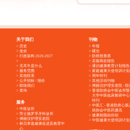
关于我们
刊物
历史
年报
使命
曙光
行政架构 2026-2027
防痨慈善票
卖旗筹款报告
无耳牛是什么
通识健康教育计划报告
服务范围
家庭健康大使培训计划
其他联系
周年特刊
公开招标 / 报价
其他活动刊物
联络我们
傅丽仪护理安老院 - 院
查询
香港防痨会中医诊所暨
大学中医临床教研中心
特刊
服务
中医汇 - 香港防痨心
中医诊所
病协会中医药通讯
劳士施罗孚牙科诊所
健康校园由你创
傅丽仪护理安老院
中医健康大使培訓计划
林贝聿嘉健康促进及教育中
心