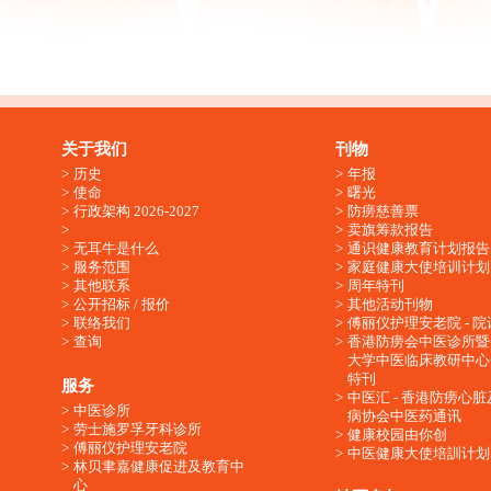
关于我们
刊物
历史
年报
使命
曙光
行政架构 2026-2027
防痨慈善票
卖旗筹款报告
无耳牛是什么
通识健康教育计划报告
服务范围
家庭健康大使培训计划
其他联系
周年特刊
公开招标 / 报价
其他活动刊物
联络我们
傅丽仪护理安老院 - 院
查询
香港防痨会中医诊所暨
大学中医临床教研中心
特刊
服务
中医汇 - 香港防痨心
中医诊所
病协会中医药通讯
劳士施罗孚牙科诊所
健康校园由你创
傅丽仪护理安老院
中医健康大使培訓计划
林贝聿嘉健康促进及教育中
心