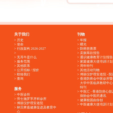
关于我们
刊物
历史
年报
使命
曙光
行政架构 2026-2027
防痨慈善票
卖旗筹款报告
无耳牛是什么
通识健康教育计划报告
服务范围
家庭健康大使培训计划
其他联系
周年特刊
公开招标 / 报价
其他活动刊物
联络我们
傅丽仪护理安老院 - 院
查询
香港防痨会中医诊所暨
大学中医临床教研中心
特刊
服务
中医汇 - 香港防痨心
中医诊所
病协会中医药通讯
劳士施罗孚牙科诊所
健康校园由你创
傅丽仪护理安老院
中医健康大使培訓计划
林贝聿嘉健康促进及教育中
心