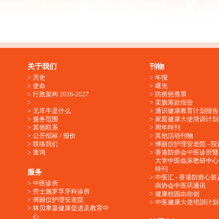
关于我们
刊物
历史
年报
使命
曙光
行政架构 2026-2027
防痨慈善票
卖旗筹款报告
无耳牛是什么
通识健康教育计划报告
服务范围
家庭健康大使培训计划
其他联系
周年特刊
公开招标 / 报价
其他活动刊物
联络我们
傅丽仪护理安老院 - 院
查询
香港防痨会中医诊所暨
大学中医临床教研中心
特刊
服务
中医汇 - 香港防痨心
中医诊所
病协会中医药通讯
劳士施罗孚牙科诊所
健康校园由你创
傅丽仪护理安老院
中医健康大使培訓计划
林贝聿嘉健康促进及教育中
心