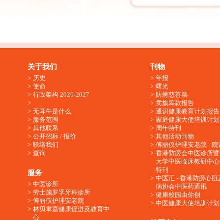
关于我们
刊物
历史
年报
使命
曙光
行政架构 2026-2027
防痨慈善票
卖旗筹款报告
无耳牛是什么
通识健康教育计划报告
服务范围
家庭健康大使培训计划
其他联系
周年特刊
公开招标 / 报价
其他活动刊物
联络我们
傅丽仪护理安老院 - 院
查询
香港防痨会中医诊所暨
大学中医临床教研中心
特刊
服务
中医汇 - 香港防痨心
中医诊所
病协会中医药通讯
劳士施罗孚牙科诊所
健康校园由你创
傅丽仪护理安老院
中医健康大使培訓计划
林贝聿嘉健康促进及教育中
心