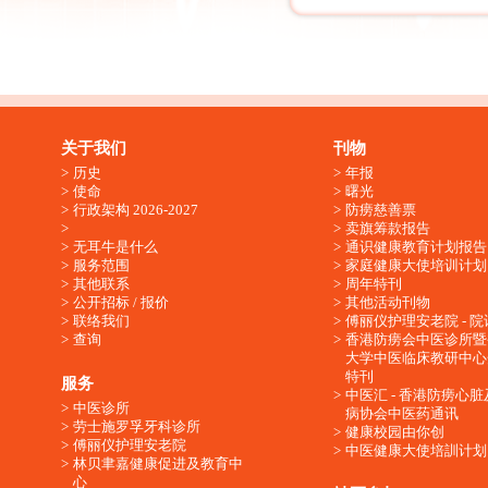
关于我们
刊物
历史
年报
使命
曙光
行政架构 2026-2027
防痨慈善票
卖旗筹款报告
无耳牛是什么
通识健康教育计划报告
服务范围
家庭健康大使培训计划
其他联系
周年特刊
公开招标 / 报价
其他活动刊物
联络我们
傅丽仪护理安老院 - 院
查询
香港防痨会中医诊所暨
大学中医临床教研中心
特刊
服务
中医汇 - 香港防痨心
中医诊所
病协会中医药通讯
劳士施罗孚牙科诊所
健康校园由你创
傅丽仪护理安老院
中医健康大使培訓计划
林贝聿嘉健康促进及教育中
心