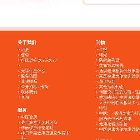
关于我们
刊物
历史
年报
使命
曙光
行政架构 2026-2027
防痨慈善票
卖旗筹款报告
无耳牛是什么
通识健康教育计划报告
服务范围
家庭健康大使培训计划
其他联系
周年特刊
公开招标 / 报价
其他活动刊物
联络我们
傅丽仪护理安老院 - 院
查询
香港防痨会中医诊所暨
大学中医临床教研中心
特刊
服务
中医汇 - 香港防痨心
中医诊所
病协会中医药通讯
劳士施罗孚牙科诊所
健康校园由你创
傅丽仪护理安老院
中医健康大使培訓计划
林贝聿嘉健康促进及教育中
心