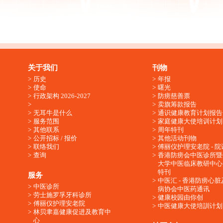
关于我们
刊物
历史
年报
使命
曙光
行政架构 2026-2027
防痨慈善票
卖旗筹款报告
无耳牛是什么
通识健康教育计划报告
服务范围
家庭健康大使培训计划
其他联系
周年特刊
公开招标 / 报价
其他活动刊物
联络我们
傅丽仪护理安老院 - 院
查询
香港防痨会中医诊所暨
大学中医临床教研中心
特刊
服务
中医汇 - 香港防痨心
中医诊所
病协会中医药通讯
劳士施罗孚牙科诊所
健康校园由你创
傅丽仪护理安老院
中医健康大使培訓计划
林贝聿嘉健康促进及教育中
心