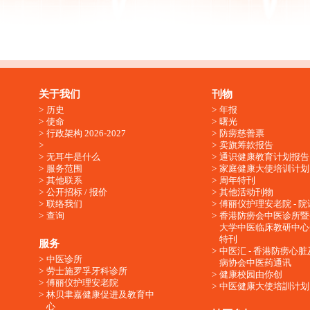
关于我们
刊物
历史
年报
使命
曙光
行政架构 2026-2027
防痨慈善票
卖旗筹款报告
无耳牛是什么
通识健康教育计划报告
服务范围
家庭健康大使培训计划
其他联系
周年特刊
公开招标 / 报价
其他活动刊物
联络我们
傅丽仪护理安老院 - 院
查询
香港防痨会中医诊所暨
大学中医临床教研中心
特刊
服务
中医汇 - 香港防痨心
中医诊所
病协会中医药通讯
劳士施罗孚牙科诊所
健康校园由你创
傅丽仪护理安老院
中医健康大使培訓计划
林贝聿嘉健康促进及教育中
心