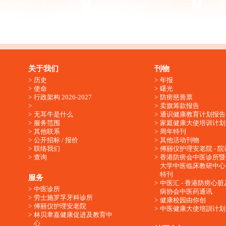
关于我们
刊物
历史
年报
使命
曙光
行政架构 2026-2027
防痨慈善票
卖旗筹款报告
无耳牛是什么
通识健康教育计划报告
服务范围
家庭健康大使培训计划
其他联系
周年特刊
公开招标 / 报价
其他活动刊物
联络我们
傅丽仪护理安老院 - 院
查询
香港防痨会中医诊所暨
大学中医临床教研中心
特刊
服务
中医汇 - 香港防痨心
中医诊所
病协会中医药通讯
劳士施罗孚牙科诊所
健康校园由你创
傅丽仪护理安老院
中医健康大使培訓计划
林贝聿嘉健康促进及教育中
心