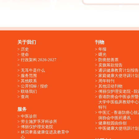
关于我们
刊物
历史
年报
使命
曙光
行政架构 2026-2027
防痨慈善票
卖旗筹款报告
无耳牛是什么
通识健康教育计划报告
服务范围
家庭健康大使培训计划
其他联系
周年特刊
公开招标 / 报价
其他活动刊物
联络我们
傅丽仪护理安老院 - 院
查询
香港防痨会中医诊所暨
大学中医临床教研中心
特刊
服务
中医汇 - 香港防痨心
中医诊所
病协会中医药通讯
劳士施罗孚牙科诊所
健康校园由你创
傅丽仪护理安老院
中医健康大使培訓计划
林贝聿嘉健康促进及教育中
心