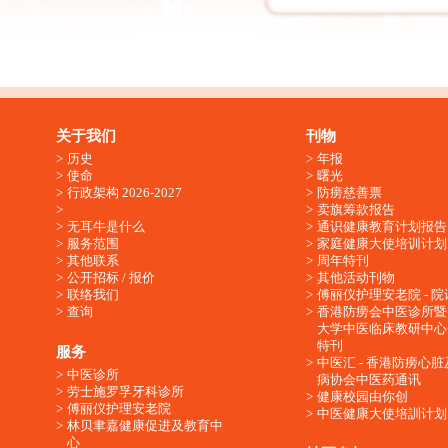
关于我们
刊物
历史
年报
使命
曙光
行政架构 2026-2027
防痨慈善票
卖旗筹款报告
无耳牛是什么
通识健康教育计划报告
服务范围
家庭健康大使培训计划
其他联系
周年特刊
公开招标 / 报价
其他活动刊物
联络我们
傅丽仪护理安老院 - 院
查询
香港防痨会中医诊所暨
大学中医临床教研中心
特刊
服务
中医汇 - 香港防痨心
中医诊所
病协会中医药通讯
劳士施罗孚牙科诊所
健康校园由你创
傅丽仪护理安老院
中医健康大使培訓计划
林贝聿嘉健康促进及教育中
心