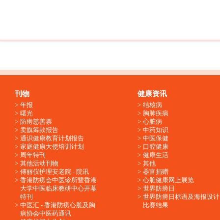
刊物
健康资讯
年报
结核病
曙光
胸肺疾病
防痨慈善票
心脏病
卖旗筹款报告
中药知识
通识健康教育计划报告
中医保健
家庭健康大使培训计划
口腔健康
周年特刊
健康生活
其他活动刊物
其他
傅丽仪护理安老院 - 院讯
器官捐赠
香港防痨会中医诊所暨香港
心脏健康网上展览
大学中医临床教研中心开幕
世界防痨日
特刊
世界防痨日标语及海报设计
中医汇 - 香港防痨心脏及胸
比赛结果
病协会中医药通讯