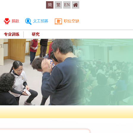
簡
繁
EN
捐款
义工招募
职位空缺
专业训练
研究