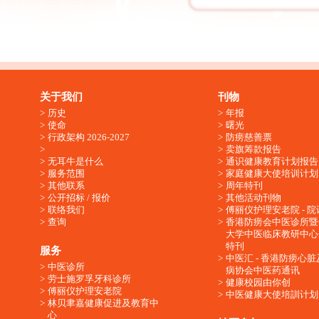
关于我们
刊物
历史
年报
使命
曙光
行政架构 2026-2027
防痨慈善票
卖旗筹款报告
无耳牛是什么
通识健康教育计划报告
服务范围
家庭健康大使培训计划
其他联系
周年特刊
公开招标 / 报价
其他活动刊物
联络我们
傅丽仪护理安老院 - 院
查询
香港防痨会中医诊所暨
大学中医临床教研中心
特刊
服务
中医汇 - 香港防痨心
中医诊所
病协会中医药通讯
劳士施罗孚牙科诊所
健康校园由你创
傅丽仪护理安老院
中医健康大使培訓计划
林贝聿嘉健康促进及教育中
心