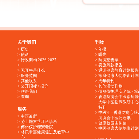
关于我们
刊物
历史
年报
使命
曙光
行政架构 2026-2027
防痨慈善票
卖旗筹款报告
无耳牛是什么
通识健康教育计划报告
服务范围
家庭健康大使培训计划
其他联系
周年特刊
公开招标 / 报价
其他活动刊物
联络我们
傅丽仪护理安老院 - 院
查询
香港防痨会中医诊所暨
大学中医临床教研中心
特刊
服务
中医汇 - 香港防痨心
中医诊所
病协会中医药通讯
劳士施罗孚牙科诊所
健康校园由你创
傅丽仪护理安老院
中医健康大使培訓计划
林贝聿嘉健康促进及教育中
心