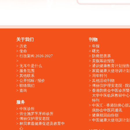
关于我们
刊物
历史
年报
使命
曙光
行政架构 2026-2027
防痨慈善票
卖旗筹款报告
无耳牛是什么
通识健康教育计划报告
服务范围
家庭健康大使培训计划
其他联系
周年特刊
公开招标 / 报价
其他活动刊物
联络我们
傅丽仪护理安老院 - 院
查询
香港防痨会中医诊所暨
大学中医临床教研中心
特刊
服务
中医汇 - 香港防痨心
中医诊所
病协会中医药通讯
劳士施罗孚牙科诊所
健康校园由你创
傅丽仪护理安老院
中医健康大使培訓计划
林贝聿嘉健康促进及教育中
心