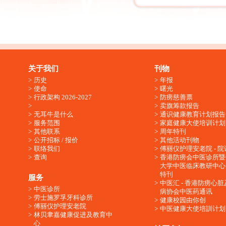
关于我们
刊物
历史
年报
使命
曙光
行政架构 2026-2027
防痨慈善票
卖旗筹款报告
无耳牛是什么
通识健康教育计划报告
服务范围
家庭健康大使培训计划
其他联系
周年特刊
公开招标 / 报价
其他活动刊物
联络我们
傅丽仪护理安老院 - 院
查询
香港防痨会中医诊所暨
大学中医临床教研中心
特刊
服务
中医汇 - 香港防痨心
中医诊所
病协会中医药通讯
劳士施罗孚牙科诊所
健康校园由你创
傅丽仪护理安老院
中医健康大使培訓计划
林贝聿嘉健康促进及教育中
心