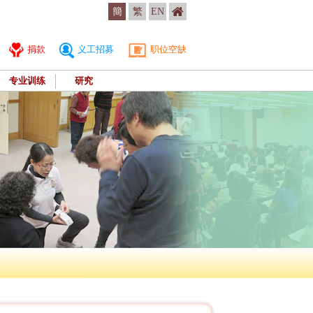
簡
繁
EN
捐款
义工招募
职位空缺
专业训练
研究