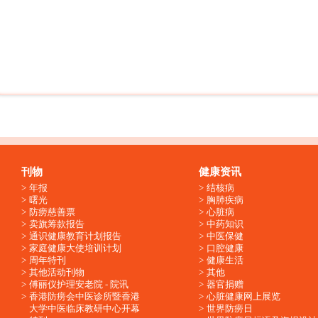
刊物
健康资讯
年报
结核病
曙光
胸肺疾病
防痨慈善票
心脏病
卖旗筹款报告
中药知识
通识健康教育计划报告
中医保健
家庭健康大使培训计划
口腔健康
周年特刊
健康生活
其他活动刊物
其他
傅丽仪护理安老院 - 院讯
器官捐赠
香港防痨会中医诊所暨香港
心脏健康网上展览
大学中医临床教研中心开幕
世界防痨日