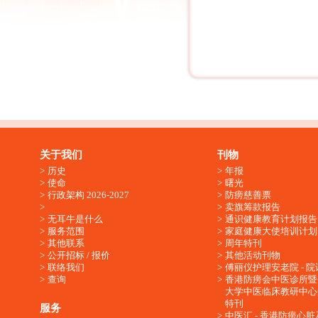
关于我们
刊物
历史
年报
使命
曙光
行政架构 2026-2027
防痨慈善票
卖旗筹款报告
无耳牛是什么
通识健康教育计划报告
服务范围
家庭健康大使培训计划
其他联系
周年特刊
公开招标 / 报价
其他活动刊物
联络我们
傅丽仪护理安老院 - 院
查询
香港防痨会中医诊所暨
大学中医临床教研中心
特刊
服务
中医汇 - 香港防痨心