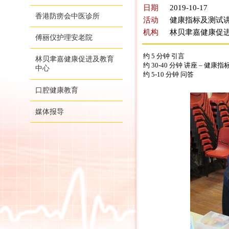
日期
2019-10-17
香港防痨会中医诊所
活动
健康指标及测试讲
机构
林贝聿嘉健康促
傅丽仪护理安老院
约
5
分钟
引言
林贝聿嘉健康促进及教育
约
30-40
分钟
讲座
–
健康指
中心
约
5-10
分钟
问答
口腔健康教育
媒体报导