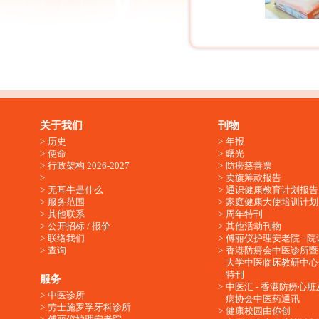
关于我们
刊物
历史
年报
使命
曙光
行政架构 2026-2027
防痨慈善票
卖旗筹款报告
无耳牛是什么
通识健康教育计划报告
服务范围
家庭健康大使培训计划
其他联系
周年特刊
公开招标 / 报价
其他活动刊物
联络我们
傅丽仪护理安老院 - 院
查询
香港防痨会中医诊所暨
大学中医临床教研中心
特刊
服务
中医汇 - 香港防痨心
中医诊所
病协会中医药通讯
劳士施罗孚牙科诊所
健康校园由你创