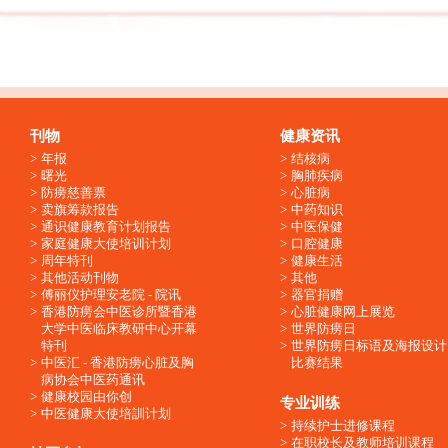
刊物
健康资讯
年报
结核病
曙光
胸肺疾病
防痨慈善票
心脏病
卖旗筹款报告
中药知识
通识健康教育计划报告
中医保健
家庭健康大使培训计划
口腔健康
周年特刊
健康生活
其他活动刊物
其他
傅丽仪护理安老院 - 院讯
器官捐赠
香港防痨会中医诊所暨香港
心脏健康网上展览
大学中医临床教研中心开幕
世界防痨日
特刊
世界防痨日标语及海报设计
中医汇 - 香港防痨心脏及胸
比赛结果
病协会中医药通讯
健康校园由你创
专业训练
中医健康大使培訓计划
持续护士进修课程
在职校长及教师培训课程