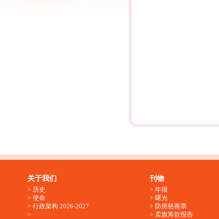
关于我们
刊物
历史
年报
使命
曙光
行政架构 2026-2027
防痨慈善票
卖旗筹款报告