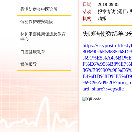
日期
2019-09-05
香港防痨会中医诊所
活动
报章专访 (题目:
机构
晴报
傅丽仪护理安老院
失眠唔使数绵羊 3
林贝聿嘉健康促进及教育
中心
https://skypost.ulifes
80%90%E5%85%8D%
口腔健康教育
%91%E5%A4%B1%E
F%E6%95%B8%E7%
媒体报导
86%E9%90%98%E6
E4%BD%8D%E5%B
%9C%A0%20/?utm_med
​ard_share?r=cpsdlc