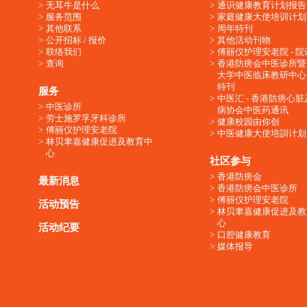
无耳牛是什么
通识健康教育计划报告
服务范围
家庭健康大使培训计划
其他联系
周年特刊
公开招标 / 报价
其他活动刊物
联络我们
傅丽仪护理安老院 - 院
查询
香港防痨会中医诊所暨
大学中医临床教研中心
特刊
服务
中医汇 - 香港防痨心
中医诊所
病协会中医药通讯
劳士施罗孚牙科诊所
健康校园由你创
傅丽仪护理安老院
中医健康大使培訓计划
林贝聿嘉健康促进及教育中
心
社区参与
香港防痨会
最新消息
香港防痨会中医诊所
傅丽仪护理安老院
活动预告
林贝聿嘉健康促进及教
心
活动纪要
口腔健康教育
媒体报导