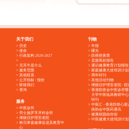
关于我们
刊物
历史
年报
使命
曙光
行政架构 2026-2027
防痨慈善票
卖旗筹款报告
无耳牛是什么
通识健康教育计划报告
服务范围
家庭健康大使培训计划
其他联系
周年特刊
公开招标 / 报价
其他活动刊物
联络我们
傅丽仪护理安老院 - 院
查询
香港防痨会中医诊所暨
大学中医临床教研中心
特刊
服务
中医汇 - 香港防痨心
中医诊所
病协会中医药通讯
劳士施罗孚牙科诊所
健康校园由你创
傅丽仪护理安老院
中医健康大使培訓计划
林贝聿嘉健康促进及教育中
心