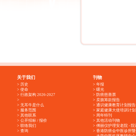
关于我们
刊物
历史
年报
使命
曙光
行政架构 2026-2027
防痨慈善票
卖旗筹款报告
无耳牛是什么
通识健康教育计划报告
服务范围
家庭健康大使培训计划
其他联系
周年特刊
公开招标 / 报价
其他活动刊物
联络我们
傅丽仪护理安老院 - 院
查询
香港防痨会中医诊所暨
大学中医临床教研中心