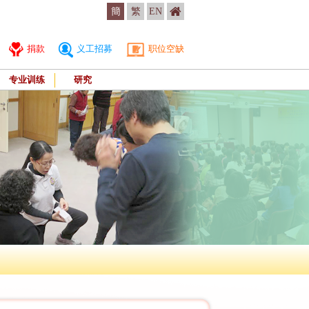
簡
繁
EN
捐款
义工招募
职位空缺
专业训练
研究