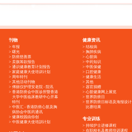
刊物
健康资讯
年报
结核病
曙光
胸肺疾病
防痨慈善票
心脏病
卖旗筹款报告
中药知识
通识健康教育计划报告
中医保健
家庭健康大使培训计划
口腔健康
周年特刊
健康生活
其他活动刊物
其他
傅丽仪护理安老院 - 院讯
器官捐赠
香港防痨会中医诊所暨香港
心脏健康网上展览
大学中医临床教研中心开幕
世界防痨日
特刊
世界防痨日标语及海报设计
中医汇 - 香港防痨心脏及胸
比赛结果
病协会中医药通讯
健康校园由你创
专业训练
中医健康大使培訓计划
持续护士进修课程
在职校长及教师培训课程