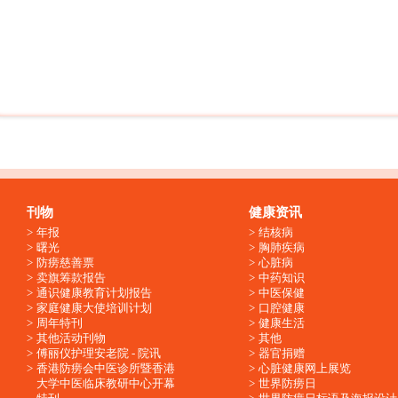
刊物
健康资讯
年报
结核病
曙光
胸肺疾病
防痨慈善票
心脏病
卖旗筹款报告
中药知识
通识健康教育计划报告
中医保健
家庭健康大使培训计划
口腔健康
周年特刊
健康生活
其他活动刊物
其他
傅丽仪护理安老院 - 院讯
器官捐赠
香港防痨会中医诊所暨香港
心脏健康网上展览
大学中医临床教研中心开幕
世界防痨日