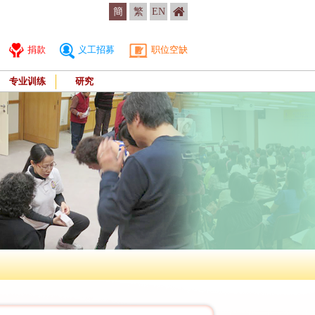
簡
繁
EN
捐款
义工招募
职位空缺
专业训练
研究