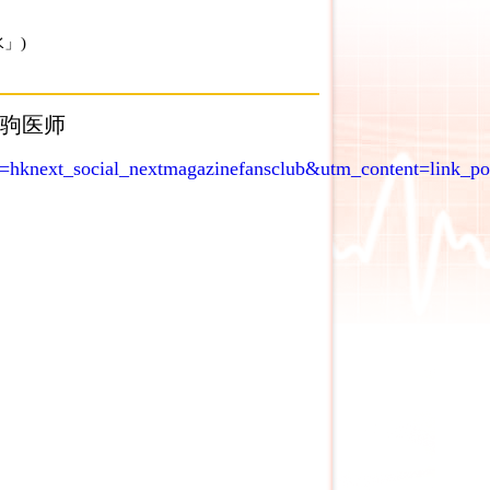
」)
陈驹医师
hknext_social_nextmagazinefansclub&utm_content=link