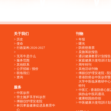
关于我们
刊物
历史
年报
使命
曙光
行政架构 2026-2027
防痨慈善票
卖旗筹款报告
无耳牛是什么
通识健康教育计划报告
服务范围
家庭健康大使培训计划
其他联系
周年特刊
公开招标 / 报价
其他活动刊物
联络我们
傅丽仪护理安老院 - 院
查询
香港防痨会中医诊所暨
大学中医临床教研中心
特刊
服务
中医汇 - 香港防痨心
中医诊所
病协会中医药通讯
劳士施罗孚牙科诊所
健康校园由你创
傅丽仪护理安老院
中医健康大使培訓计划
林贝聿嘉健康促进及教育中
心