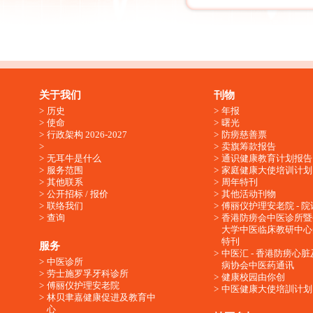
关于我们
刊物
历史
年报
使命
曙光
行政架构 2026-2027
防痨慈善票
卖旗筹款报告
无耳牛是什么
通识健康教育计划报告
服务范围
家庭健康大使培训计划
其他联系
周年特刊
公开招标 / 报价
其他活动刊物
联络我们
傅丽仪护理安老院 - 院
查询
香港防痨会中医诊所暨
大学中医临床教研中心
特刊
服务
中医汇 - 香港防痨心
中医诊所
病协会中医药通讯
劳士施罗孚牙科诊所
健康校园由你创
傅丽仪护理安老院
中医健康大使培訓计划
林贝聿嘉健康促进及教育中
心