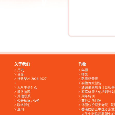
关于我们
刊物
历史
年报
使命
曙光
行政架构 2026-2027
防痨慈善票
卖旗筹款报告
无耳牛是什么
通识健康教育计划报告
服务范围
家庭健康大使培训计划
其他联系
周年特刊
公开招标 / 报价
其他活动刊物
联络我们
傅丽仪护理安老院 - 院
查询
香港防痨会中医诊所暨
大学中医临床教研中心