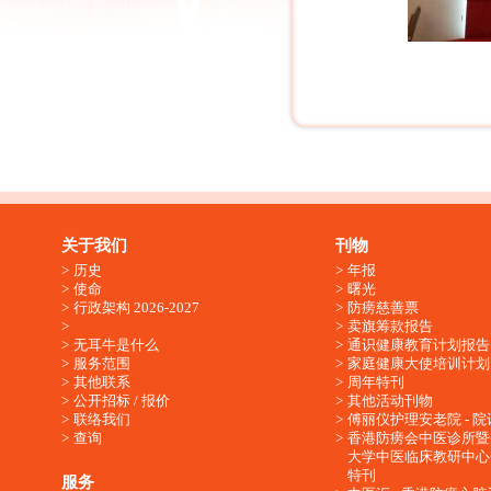
关于我们
刊物
历史
年报
使命
曙光
行政架构 2026-2027
防痨慈善票
卖旗筹款报告
无耳牛是什么
通识健康教育计划报告
服务范围
家庭健康大使培训计划
其他联系
周年特刊
公开招标 / 报价
其他活动刊物
联络我们
傅丽仪护理安老院 - 院
查询
香港防痨会中医诊所暨
大学中医临床教研中心
特刊
服务