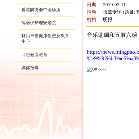
日期
2019-02-11
香港防痨会中医诊所
活动
报章专访 (题目:
机构
明报
傅丽仪护理安老院
音乐助调和五脏六腑 -
林贝聿嘉健康促进及教育
中心
https://news.mingpa
口腔健康教育
%e9%9f%b3%e6%a8
媒体报导