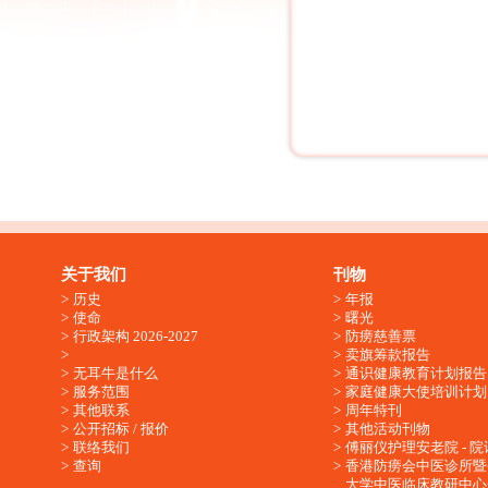
关于我们
刊物
历史
年报
使命
曙光
行政架构 2026-2027
防痨慈善票
卖旗筹款报告
无耳牛是什么
通识健康教育计划报告
服务范围
家庭健康大使培训计划
其他联系
周年特刊
公开招标 / 报价
其他活动刊物
联络我们
傅丽仪护理安老院 - 院
查询
香港防痨会中医诊所暨
大学中医临床教研中心