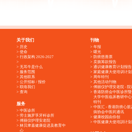
关于我们
刊物
历史
年报
使命
曙光
行政架构 2026-2027
防痨慈善票
卖旗筹款报告
无耳牛是什么
通识健康教育计划报告
服务范围
家庭健康大使培训计划
其他联系
周年特刊
公开招标 / 报价
其他活动刊物
联络我们
傅丽仪护理安老院 - 院
查询
香港防痨会中医诊所暨
大学中医临床教研中心
特刊
服务
中医汇 - 香港防痨心
中医诊所
病协会中医药通讯
劳士施罗孚牙科诊所
健康校园由你创
傅丽仪护理安老院
中医健康大使培訓计划
林贝聿嘉健康促进及教育中
心