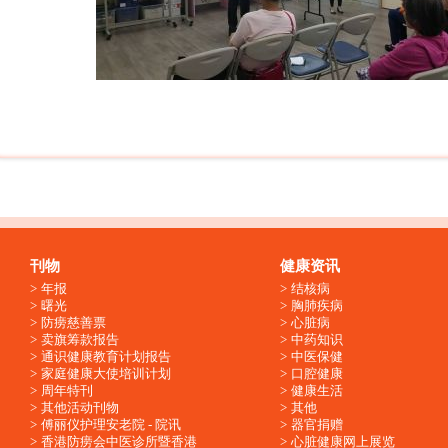
刊物
健康资讯
年报
结核病
曙光
胸肺疾病
防痨慈善票
心脏病
卖旗筹款报告
中药知识
通识健康教育计划报告
中医保健
家庭健康大使培训计划
口腔健康
周年特刊
健康生活
其他活动刊物
其他
傅丽仪护理安老院 - 院讯
器官捐赠
香港防痨会中医诊所暨香港
心脏健康网上展览