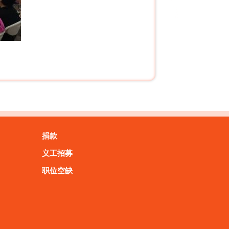
捐款
义工招募
职位空缺