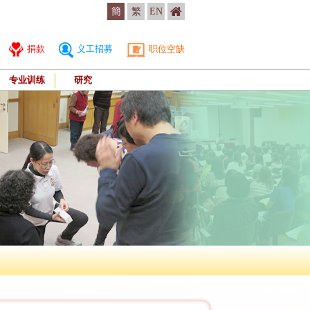
簡
繁
EN
捐款
义工招募
职位空缺
专业训练
研究