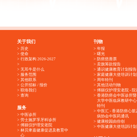
关于我们
刊物
历史
年报
使命
曙光
行政架构 2026-2027
防痨慈善票
卖旗筹款报告
无耳牛是什么
通识健康教育计划报告
服务范围
家庭健康大使培训计划
其他联系
周年特刊
公开招标 / 报价
其他活动刊物
联络我们
傅丽仪护理安老院 - 院
查询
香港防痨会中医诊所暨
大学中医临床教研中心
特刊
服务
中医汇 - 香港防痨心
中医诊所
病协会中医药通讯
劳士施罗孚牙科诊所
健康校园由你创
傅丽仪护理安老院
中医健康大使培訓计划
林贝聿嘉健康促进及教育中
心