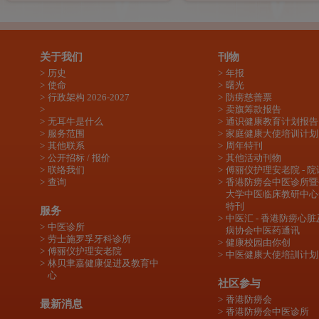
关于我们
刊物
历史
年报
使命
曙光
行政架构 2026-2027
防痨慈善票
卖旗筹款报告
无耳牛是什么
通识健康教育计划报告
服务范围
家庭健康大使培训计划
其他联系
周年特刊
公开招标 / 报价
其他活动刊物
联络我们
傅丽仪护理安老院 - 院
查询
香港防痨会中医诊所暨
大学中医临床教研中心
特刊
服务
中医汇 - 香港防痨心
中医诊所
病协会中医药通讯
劳士施罗孚牙科诊所
健康校园由你创
傅丽仪护理安老院
中医健康大使培訓计划
林贝聿嘉健康促进及教育中
心
社区参与
香港防痨会
最新消息
香港防痨会中医诊所