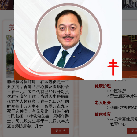
关于我们
服务
中医诊所
肺结核俗称肺痨，在本港仍是一主
健康护理
要疾病，香港防痨心臟及胸病协会
中医诊所
早在一九四零年代就已经展开对抗
劳士施罗孚牙
这种疾病的工作，当时因患痨病而
死亡的人数很多，在一九四八年的
老人服务
时候每十万人中有一佰零八点九人
傅丽仪护理安
死于这种病，有见及此一群热心的
健康教育
市民包括J.H.律敦治先生、周锡年爵
林贝聿嘉健康
士、胡兆炽先生等于一九四八年成
教育中心
立香港防痨会。并于⋯⋯
更多 +
更多