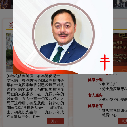
关于我们
服务
中医诊所
肺结核俗称肺痨，在本港仍是一主
健康护理
要疾病，香港防痨心臟及胸病协会
中医诊所
早在一九四零年代就已经展开对抗
劳士施罗孚牙
这种疾病的工作，当时因患痨病而
死亡的人数很多，在一九四八年的
老人服务
时候每十万人中有一佰零八点九人
傅丽仪护理安
死于这种病，有见及此一群热心的
健康教育
市民包括J.H.律敦治先生、周锡年爵
林贝聿嘉健康
士、胡兆炽先生等于一九四八年成
教育中心
立香港防痨会。并于⋯⋯
更多 +
更多