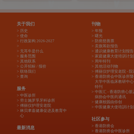
关于我们
刊物
历史
年报
使命
曙光
行政架构 2026-2027
防痨慈善票
卖旗筹款报告
无耳牛是什么
通识健康教育计划报告
服务范围
家庭健康大使培训计划
其他联系
周年特刊
公开招标 / 报价
其他活动刊物
联络我们
傅丽仪护理安老院 - 院
查询
香港防痨会中医诊所暨
大学中医临床教研中心
特刊
服务
中医汇 - 香港防痨心
中医诊所
病协会中医药通讯
劳士施罗孚牙科诊所
健康校园由你创
傅丽仪护理安老院
中医健康大使培訓计划
林贝聿嘉健康促进及教育中
心
社区参与
香港防痨会
最新消息
香港防痨会中医诊所