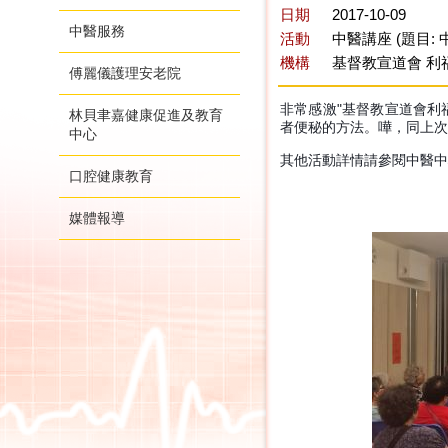
日期
2017-10-09
中醫服務
活動
中醫講座 (題目:
機構
基督教宣道會 利
傅麗儀護理安老院
非常感激"基督教宣道會利
林貝聿嘉健康促進及教育
者便秘的方法。嘩，同上次
中心
其他活動詳情請參閱中醫中心F
口腔健康教育
媒體報導