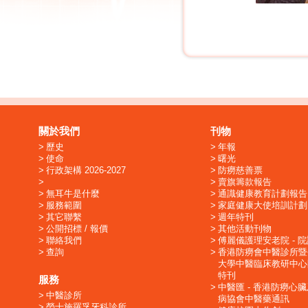
關於我們
刊物
歷史
年報
使命
曙光
行政架構 2026-2027
防癆慈善票
賣旗籌款報告
無耳牛是什麼
通識健康教育計劃報告
服務範圍
家庭健康大使培訓計劃
其它聯繫
週年特刊
公開招標 / 報價
其他活動刊物
聯絡我們
傅麗儀護理安老院 - 
查詢
香港防癆會中醫診所暨
大學中醫臨床教研中心
特刊
服務
中醫匯 - 香港防癆心
中醫診所
病協會中醫藥通訊
勞士施羅孚牙科診所