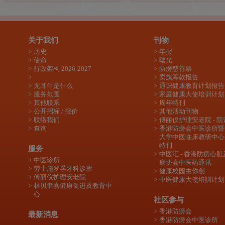
关于我们
刊物
历史
年报
使命
曙光
行政架构 2026-2027
防痨慈善票
卖旗筹款报告
无耳牛是什么
通识健康教育计划报告
服务范围
家庭健康大使培训计划
其他联系
周年特刊
公开招标 / 报价
其他活动刊物
联络我们
傅丽仪护理安老院 - 院
查询
香港防痨会中医诊所暨
大学中医临床教研中心
特刊
服务
中医汇 - 香港防痨心
中医诊所
病协会中医药通讯
劳士施罗孚牙科诊所
健康校园由你创
傅丽仪护理安老院
中医健康大使培訓计划
林贝聿嘉健康促进及教育中
心
社区参与
香港防痨会
最新消息
香港防痨会中医诊所