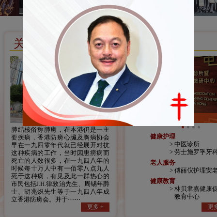
关于我们
服务
中医诊所
肺结核俗称肺痨，在本港仍是一主
健康护理
要疾病，香港防痨心臟及胸病协会
中医诊所
早在一九四零年代就已经展开对抗
劳士施罗孚牙
这种疾病的工作，当时因患痨病而
死亡的人数很多，在一九四八年的
老人服务
时候每十万人中有一佰零八点九人
傅丽仪护理安
死于这种病，有见及此一群热心的
健康教育
市民包括J.H.律敦治先生、周锡年爵
林贝聿嘉健康
士、胡兆炽先生等于一九四八年成
教育中心
立香港防痨会。并于⋯⋯
更多 +
更多