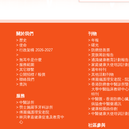
關於我們
刊物
歷史
年報
使命
曙光
行政架構 2026-2027
防癆慈善票
賣旗籌款報告
無耳牛是什麼
通識健康教育計劃報告
服務範圍
家庭健康大使培訓計劃
其它聯繫
週年特刊
公開招標 / 報價
其他活動刊物
聯絡我們
傅麗儀護理安老院 - 
查詢
香港防癆會中醫診所暨
大學中醫臨床教研中心
特刊
服務
中醫匯 - 香港防癆心
中醫診所
病協會中醫藥通訊
勞士施羅孚牙科診所
健康校園由你創
傅麗儀護理安老院
中醫健康大使培训計劃
林貝聿嘉健康促進及教育中
心
社區參與