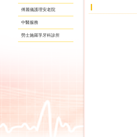
傅麗儀護理安老院
中醫服務
勞士施羅孚牙科診所