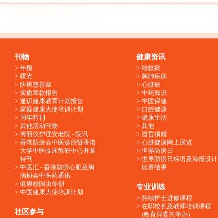
刊物
健康资讯
年报
结核病
曙光
胸肺疾病
防痨慈善票
心脏病
卖旗筹款报告
中药知识
通识健康教育计划报告
中医保健
家庭健康大使培训计划
口腔健康
周年特刊
健康生活
其他活动刊物
其他
傅丽仪护理安老院 - 院讯
器官捐赠
香港防痨会中医诊所暨香港
心脏健康网上展览
大学中医临床教研中心开幕
世界防痨日
特刊
世界防痨日标语及海报设计
中医汇 - 香港防痨心脏及胸
比赛结果
病协会中医药通讯
健康校园由你创
专业训练
中医健康大使培訓计划
持续护士进修课程
在职校长及教师培训课程
社区参与
(教育局委托举办)