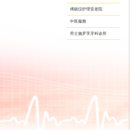
傅丽仪护理安老院
中医服務
劳士施罗孚牙科诊所