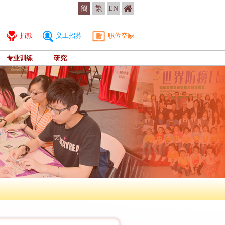
簡
繁
EN
捐款
义工招募
职位空缺
专业训练
研究