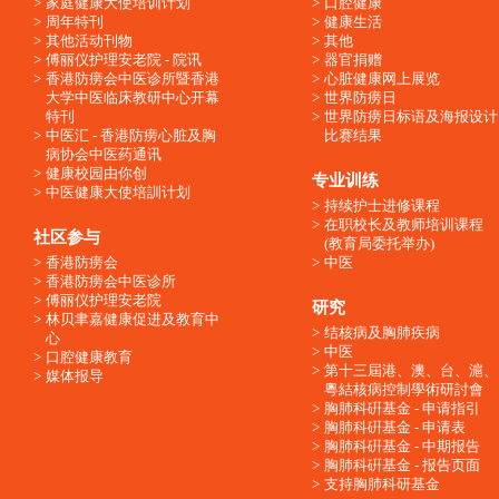
家庭健康大使培训计划
口腔健康
周年特刊
健康生活
其他活动刊物
其他
傅丽仪护理安老院 - 院讯
器官捐赠
香港防痨会中医诊所暨香港
心脏健康网上展览
大学中医临床教研中心开幕
世界防痨日
特刊
世界防痨日标语及海报设计
中医汇 - 香港防痨心脏及胸
比赛结果
病协会中医药通讯
健康校园由你创
专业训练
中医健康大使培訓计划
持续护士进修课程
在职校长及教师培训课程
社区参与
(教育局委托举办)
香港防痨会
中医
香港防痨会中医诊所
傅丽仪护理安老院
研究
林贝聿嘉健康促进及教育中
结核病及胸肺疾病
心
中医
口腔健康教育
第十三屆港、澳、台、滬、
媒体报导
粵結核病控制學術研討會
胸肺科硏基金 - 申请指引
胸肺科硏基金 - 申请表
胸肺科硏基金 - 中期报告
胸肺科硏基金 - 报告页面
支持胸肺科研基金