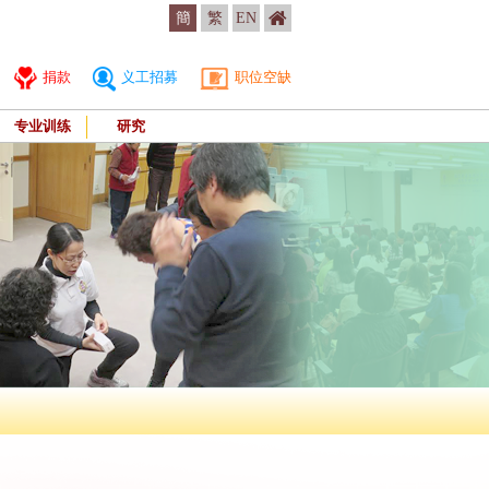
簡
繁
EN
捐款
义工招募
职位空缺
专业训练
研究