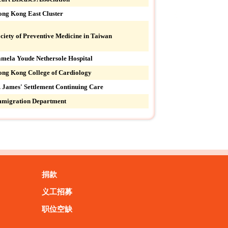
ng Kong East Cluster
ciety of Preventive Medicine in Taiwan
mela Youde Nethersole Hospital
ng Kong College of Cardiology
. James' Settlement Continuing Care
migration Department
捐款
义工招募
职位空缺